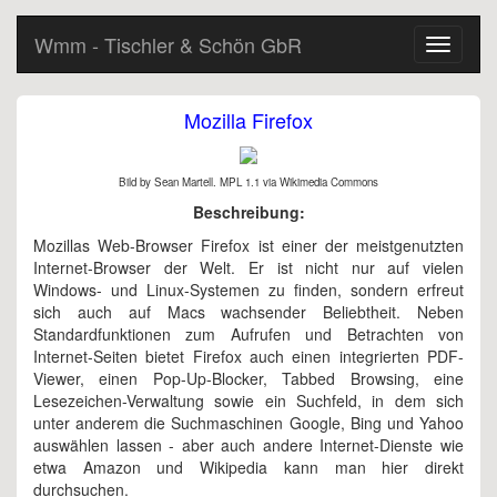
Wmm - Tischler & Schön GbR
Toggle
navigati
Mozilla Firefox
Bild by Sean Martell. MPL 1.1 via Wikimedia Commons
Beschreibung:
Mozillas Web-Browser Firefox ist einer der meistgenutzten
Internet-Browser der Welt. Er ist nicht nur auf vielen
Windows- und Linux-Systemen zu finden, sondern erfreut
sich auch auf Macs wachsender Beliebtheit. Neben
Standardfunktionen zum Aufrufen und Betrachten von
Internet-Seiten bietet Firefox auch einen integrierten PDF-
Viewer, einen Pop-Up-Blocker, Tabbed Browsing, eine
Lesezeichen-Verwaltung sowie ein Suchfeld, in dem sich
unter anderem die Suchmaschinen Google, Bing und Yahoo
auswählen lassen - aber auch andere Internet-Dienste wie
etwa Amazon und Wikipedia kann man hier direkt
durchsuchen.