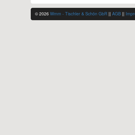
© 2026
Wmm - Tischler & Schön GbR
||
AGB
||
Imp